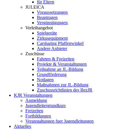
für Eltern
JULEICA
Voraussetzungen
Beantragen
Vergünstigungen
Verleihangebot
Spielgeräte
Zirkusequipment
Carsharing Pfaffenwinkel
Andere Anbieter
Zuschüsse
Fahrten & Freizeiten
Projekte & Veranstaltungen
Teilnahme an JL-Bildung
Grundförderung
Notlagen
Maßnahmen zur JL-Bildung
Zuschussrichtlinien des BezJR
KJR Veranstaltungen
Anmeldung
Jugendleitergrundkurs
Freizeiten
Fortbildungen
Veranstaltungen fuer Jugendleitungen
Aktuelles