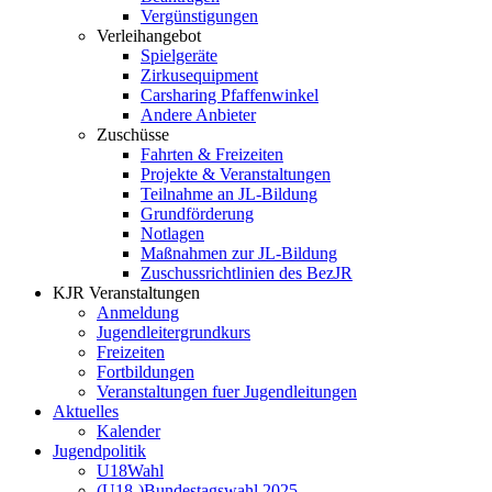
Vergünstigungen
Verleihangebot
Spielgeräte
Zirkusequipment
Carsharing Pfaffenwinkel
Andere Anbieter
Zuschüsse
Fahrten & Freizeiten
Projekte & Veranstaltungen
Teilnahme an JL-Bildung
Grundförderung
Notlagen
Maßnahmen zur JL-Bildung
Zuschussrichtlinien des BezJR
KJR Veranstaltungen
Anmeldung
Jugendleitergrundkurs
Freizeiten
Fortbildungen
Veranstaltungen fuer Jugendleitungen
Aktuelles
Kalender
Jugendpolitik
U18Wahl
(U18-)Bundestagswahl 2025