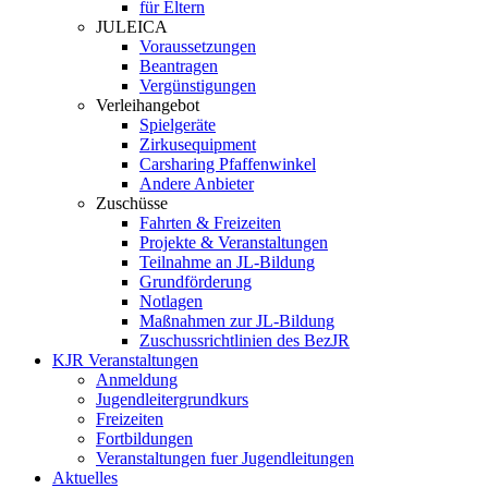
für Eltern
JULEICA
Voraussetzungen
Beantragen
Vergünstigungen
Verleihangebot
Spielgeräte
Zirkusequipment
Carsharing Pfaffenwinkel
Andere Anbieter
Zuschüsse
Fahrten & Freizeiten
Projekte & Veranstaltungen
Teilnahme an JL-Bildung
Grundförderung
Notlagen
Maßnahmen zur JL-Bildung
Zuschussrichtlinien des BezJR
KJR Veranstaltungen
Anmeldung
Jugendleitergrundkurs
Freizeiten
Fortbildungen
Veranstaltungen fuer Jugendleitungen
Aktuelles